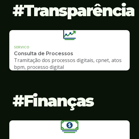
Transparência
SERVICO
Consulta de Processos
Tramitação dos processos digitais, cpnet, atos
bpm, processo digital
Finanças