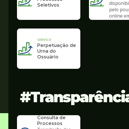
disponibi
Seletivos
pelo po
online e
de pand
SERVICO
Perpetuação de
Urna do
Ossuário
Transparênci
SERVICO
Consulta de
Processos