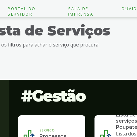
PORTAL DO
SALA DE
OUVID
SERVIDOR
IMPRENSA
ista de Serviços
e os filtros para achar o serviço que procura
Gestão
SERVICO
Lista de
serviços
Poupat
SERVICO
Lista dos
Processos