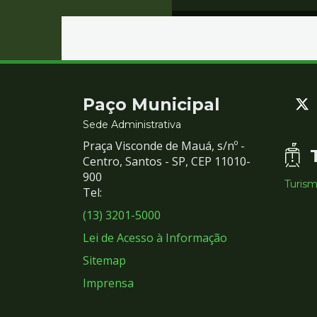
Contato
Paço Municipal
e
Sede Administrativa
Praça Visconde de Mauá, s/nº -
Redes
Centro, Santos - SP, CEP 11010-
900
Turis
Sociais
Tel:
(13) 3201-5000
Lei de Acesso à Informação
Sitemap
Imprensa