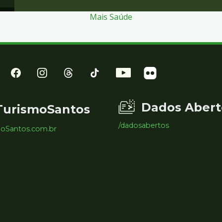
Mais Saúde
Dados Abert
TurismoSantos
/dadosabertos
moSantos.com.br