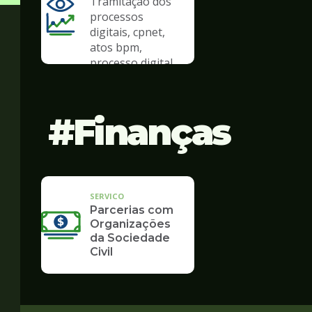
Tramitação dos
processos
digitais, cpnet,
atos bpm,
processo digital
Finanças
SERVICO
Parcerias com
Organizações
da Sociedade
Civil