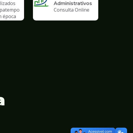
lizados
Administrativos
upatempo
Consulta Online
m época
emia
a