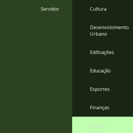
4
Servidor
Cultura
Acessibilidade
5
Desenvolvimento
Urbano
Edificações
Educação
Esportes
Finanças
Gestão