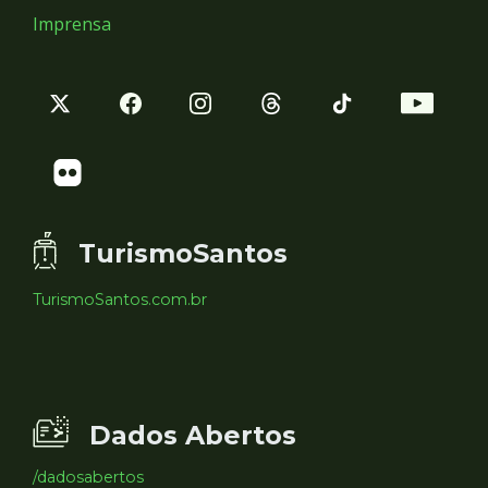
Imprensa
TurismoSantos
TurismoSantos.com.br
Dados Abertos
/dadosabertos