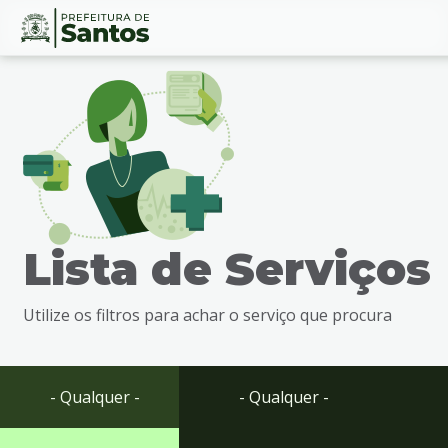
Ir
Conteúdo
para
o
conteúdo
1
Ir
para
o
menu
Lista de Serviços
2
Ir
para
Utilize os filtros para achar o serviço que procura
busca
3
Ir
para
- Qualquer -
- Qualquer -
o
rodapé