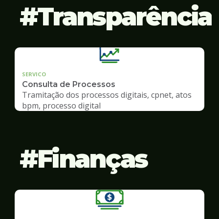
Transparência
SERVICO
Consulta de Processos
Tramitação dos processos digitais, cpnet, atos
bpm, processo digital
Finanças