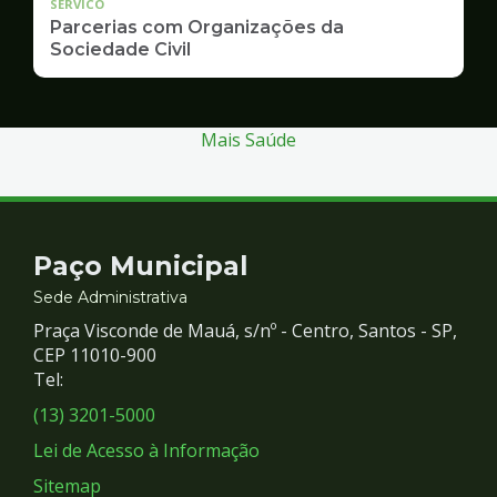
SERVICO
Parcerias com Organizações da
Sociedade Civil
Mais Saúde
Contato
Paço Municipal
e
Sede Administrativa
Praça Visconde de Mauá, s/nº - Centro, Santos - SP,
Redes
CEP 11010-900
Tel:
Sociais
(13) 3201-5000
Lei de Acesso à Informação
Sitemap