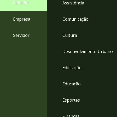
4
Cidadão
Assistência
Acessibilidade
5
Empresa
Comunicação
Servidor
Cultura
Desenvolvimento Urbano
Edificações
Educação
Esportes
Finanças