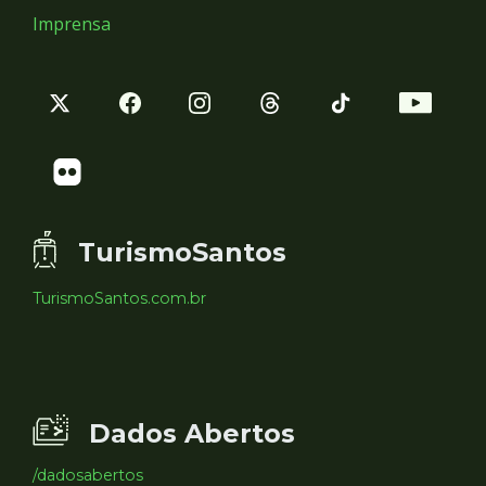
Imprensa
TurismoSantos
TurismoSantos.com.br
Dados Abertos
/dadosabertos