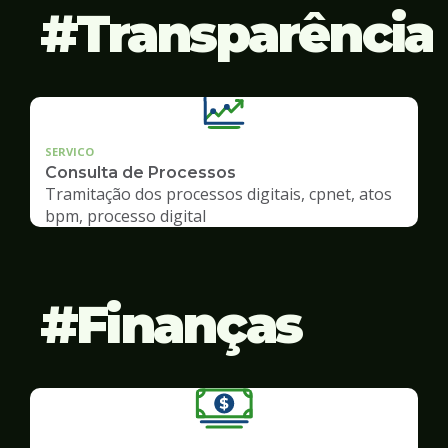
Transparência
SERVICO
Consulta de Processos
Tramitação dos processos digitais, cpnet, atos
bpm, processo digital
Finanças