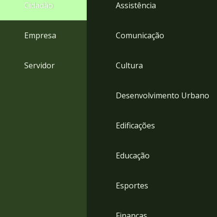
4
Cidadão
Assistência
Acessibilidade
5
Empresa
Comunicação
Servidor
Cultura
Desenvolvimento Urbano
Edificações
Educação
Esportes
Finanças