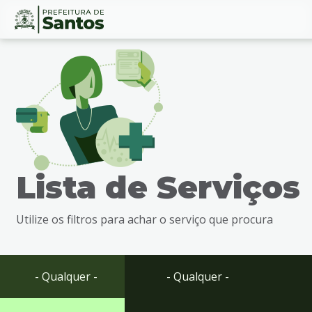
Ir
Conteúdo
para
o
conteúdo
1
Ir
para
o
menu
Lista de Serviços
2
Ir
para
Utilize os filtros para achar o serviço que procura
busca
3
Ir
para
- Qualquer -
- Qualquer -
o
rodapé