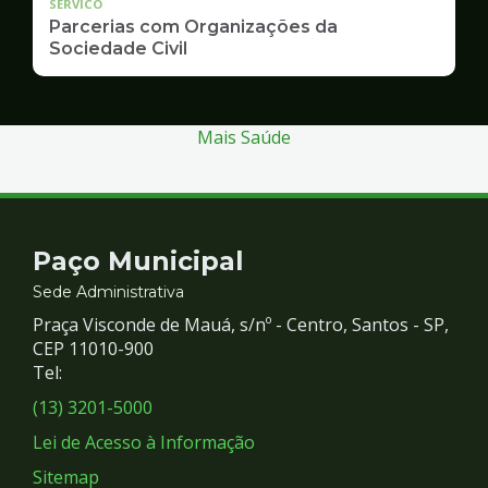
SERVICO
Parcerias com Organizações da
Sociedade Civil
Mais Saúde
Contato
Paço Municipal
e
Sede Administrativa
Praça Visconde de Mauá, s/nº - Centro, Santos - SP,
Redes
CEP 11010-900
Tel:
Sociais
(13) 3201-5000
Lei de Acesso à Informação
Sitemap