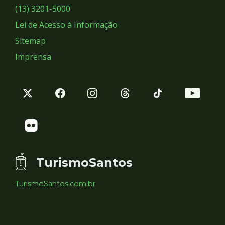
Sociais
(13) 3201-5000
Lei de Acesso à Informação
Sitemap
Imprensa
TurismoSantos
TurismoSantos.com.br