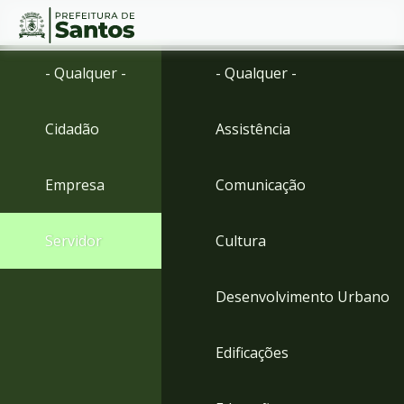
Ir
Conteúdo
- Qualquer -
- Qualquer -
para
o
conteúdo
Cidadão
Assistência
1
Ir
para
Empresa
Comunicação
o
menu
2
Servidor
Cultura
Ir
para
busca
Desenvolvimento Urbano
3
Ir
para
Edificações
o
rodapé