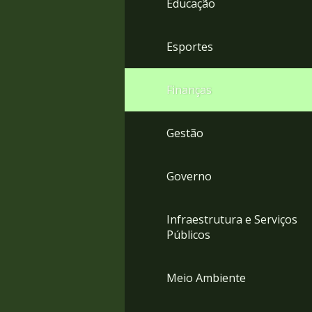
Educação
4
Acessibilidade
5
Esportes
Finanças
Gestão
Governo
Infraestrutura e Serviços
Públicos
Meio Ambiente