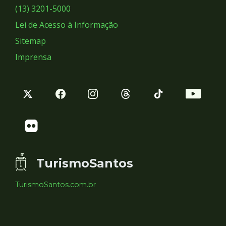
Sociais
(13) 3201-5000
Lei de Acesso à Informação
Sitemap
Imprensa
TurismoSantos
TurismoSantos.com.br