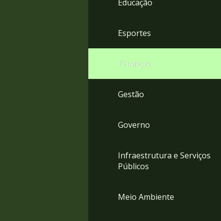
Educação
4
Acessibilidade
5
Esportes
Finanças
Gestão
Governo
Infraestrutura e Serviços
Públicos
Meio Ambiente