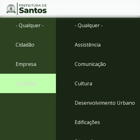
Ir
Conteúdo
- Qualquer -
- Qualquer -
para
o
conteúdo
Cidadão
Assistência
1
Ir
para
Empresa
Comunicação
o
menu
2
Servidor
Cultura
Ir
para
busca
Desenvolvimento Urbano
3
Ir
para
Edificações
o
rodapé