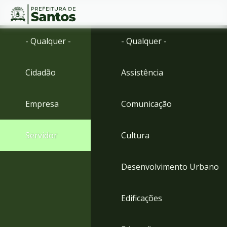
Ir
Conteúdo
- Qualquer -
- Qualquer -
para
o
conteúdo
Cidadão
Assistência
1
Ir
para
Empresa
Comunicação
o
menu
2
Servidor
Cultura
Ir
para
busca
Desenvolvimento Urbano
3
Ir
para
Edificações
o
rodapé