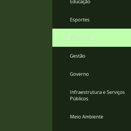
Educação
4
Acessibilidade
5
Esportes
Finanças
Gestão
Governo
Infraestrutura e Serviços
Públicos
Meio Ambiente