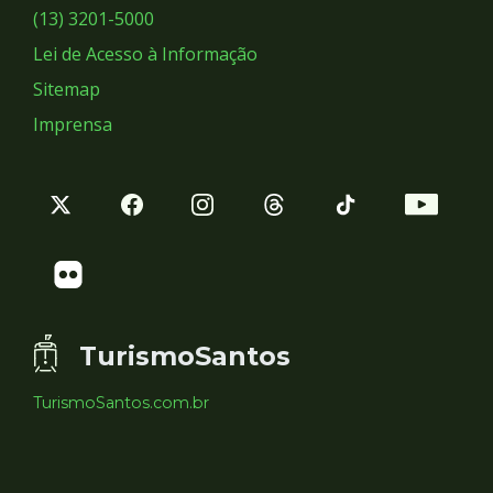
Sociais
(13) 3201-5000
Lei de Acesso à Informação
Sitemap
Imprensa
TurismoSantos
TurismoSantos.com.br