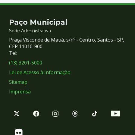
Contato
Paço Municipal
e
Sede Administrativa
Praça Visconde de Mauá, s/nº - Centro, Santos - SP,
Redes
CEP 11010-900
Tel:
Sociais
(13) 3201-5000
Lei de Acesso à Informação
Sitemap
Imprensa