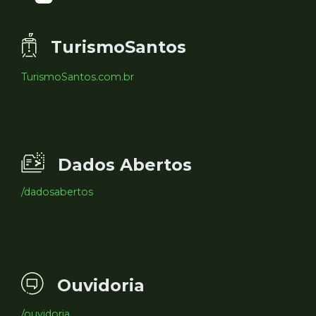
TurismoSantos
TurismoSantos.com.br
Dados Abertos
/dadosabertos
Ouvidoria
/ouvidoria