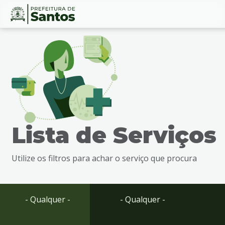
Ir
Conteúdo
para
o
conteúdo
1
Ir
para
o
menu
Lista de Serviços
2
Ir
para
Utilize os filtros para achar o serviço que procura
busca
3
Ir
para
- Qualquer -
- Qualquer -
o
rodapé