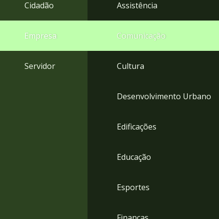
4
Cidadão
Assistência
Acessibilidade
5
Empresa
Comunicação
Servidor
Cultura
Desenvolvimento Urbano
Edificações
Educação
Esportes
Finanças