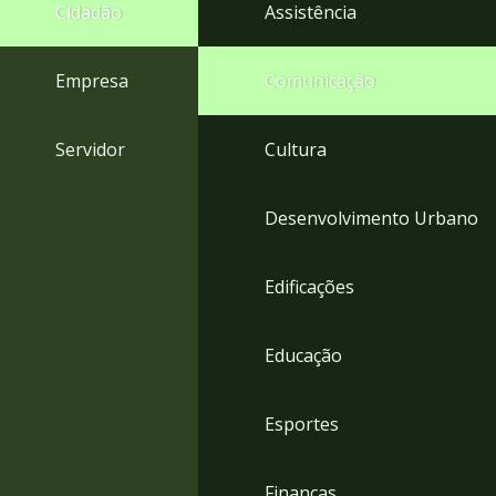
4
Cidadão
Assistência
Acessibilidade
5
Empresa
Comunicação
Servidor
Cultura
Desenvolvimento Urbano
Edificações
Educação
Esportes
Finanças