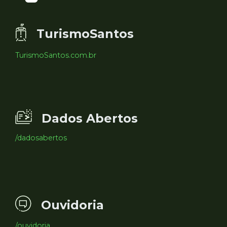
TurismoSantos
TurismoSantos.com.br
Dados Abertos
/dadosabertos
Ouvidoria
/ouvidoria