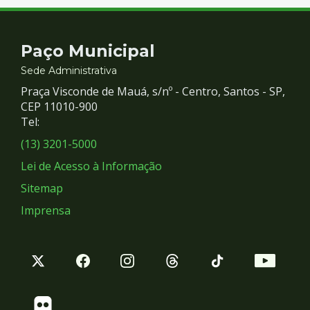
Contato
Paço Municipal
e
Sede Administrativa
Praça Visconde de Mauá, s/nº - Centro, Santos - SP,
Redes
CEP 11010-900
Tel:
Sociais
(13) 3201-5000
Lei de Acesso à Informação
Sitemap
Imprensa