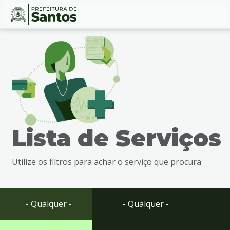
Ir
Conteúdo
para
o
conteúdo
1
Ir
para
o
menu
Lista de Serviços
2
Ir
para
Utilize os filtros para achar o serviço que procura
busca
3
Ir
para
- Qualquer -
- Qualquer -
o
rodapé