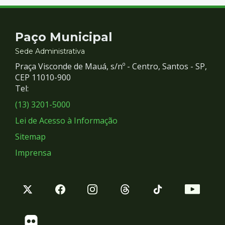
Contato
Paço Municipal
e
Sede Administrativa
Praça Visconde de Mauá, s/nº - Centro, Santos - SP,
Redes
CEP 11010-900
Tel:
Sociais
(13) 3201-5000
Lei de Acesso à Informação
Sitemap
Imprensa