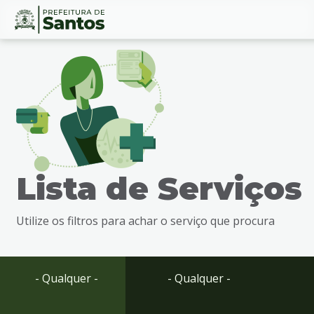
Ir
Conteúdo
para
o
conteúdo
1
Ir
para
o
menu
Lista de Serviços
2
Ir
para
Utilize os filtros para achar o serviço que procura
busca
3
Ir
para
- Qualquer -
- Qualquer -
o
rodapé