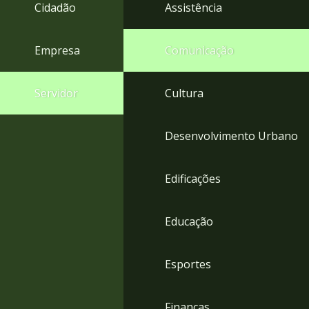
4
Cidadão
Assistência
Acessibilidade
5
Empresa
Comunicação
Servidor
Cultura
Desenvolvimento Urbano
Edificações
Educação
Esportes
Finanças