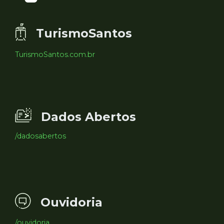
TurismoSantos
TurismoSantos.com.br
Dados Abertos
/dadosabertos
Ouvidoria
/ouvidoria