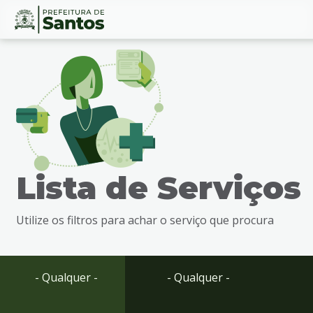
Ir
Conteúdo
para
o
conteúdo
1
Ir
para
o
menu
Lista de Serviços
2
Ir
para
Utilize os filtros para achar o serviço que procura
busca
3
Ir
para
- Qualquer -
- Qualquer -
o
rodapé