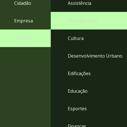
4
Cidadão
Assistência
Acessibilidade
5
Empresa
Comunicação
Servidor
Cultura
Desenvolvimento Urbano
Edificações
Educação
Esportes
Finanças