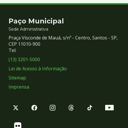
Contato
Paço Municipal
e
Sede Administrativa
Praça Visconde de Mauá, s/nº - Centro, Santos - SP,
Redes
CEP 11010-900
Tel:
Sociais
(13) 3201-5000
Lei de Acesso à Informação
Sitemap
Imprensa