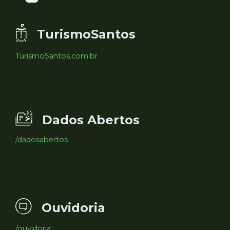
TurismoSantos
TurismoSantos.com.br
Dados Abertos
/dadosabertos
Ouvidoria
/ouvidoria