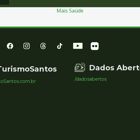
Mais Saúde
Dados Abert
TurismoSantos
/dadosabertos
moSantos.com.br