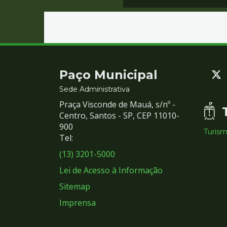
Contato
Paço Municipal
e
Sede Administrativa
Praça Visconde de Mauá, s/nº -
Redes
Centro, Santos - SP, CEP 11010-
900
Turis
Sociais
Tel:
(13) 3201-5000
Lei de Acesso à Informação
Sitemap
Imprensa