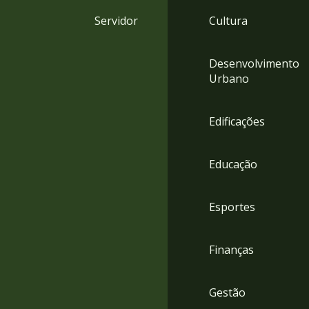
4
Servidor
Cultura
Acessibilidade
5
Desenvolvimento
Urbano
Edificações
Educação
Esportes
Finanças
Gestão