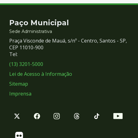
Contato
Paço Municipal
e
Sede Administrativa
Praça Visconde de Mauá, s/nº - Centro, Santos - SP,
Redes
CEP 11010-900
Tel:
Sociais
(13) 3201-5000
Lei de Acesso à Informação
Sitemap
Imprensa