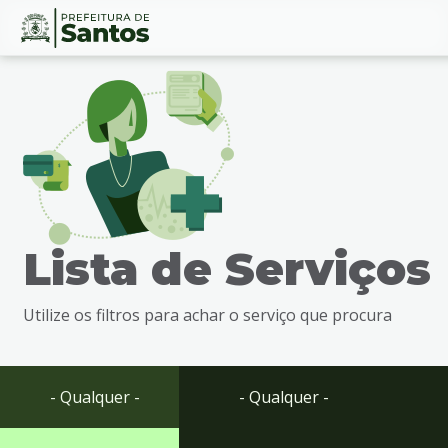
Ir
Conteúdo
para
o
conteúdo
1
Ir
para
o
menu
Lista de Serviços
2
Ir
para
Utilize os filtros para achar o serviço que procura
busca
3
Ir
para
- Qualquer -
- Qualquer -
o
rodapé