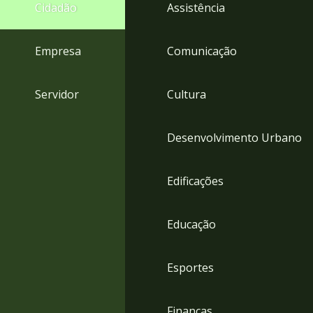
4
Cidadão
Assistência
Acessibilidade
5
Empresa
Comunicação
Servidor
Cultura
Desenvolvimento Urbano
Edificações
Educação
Esportes
Finanças