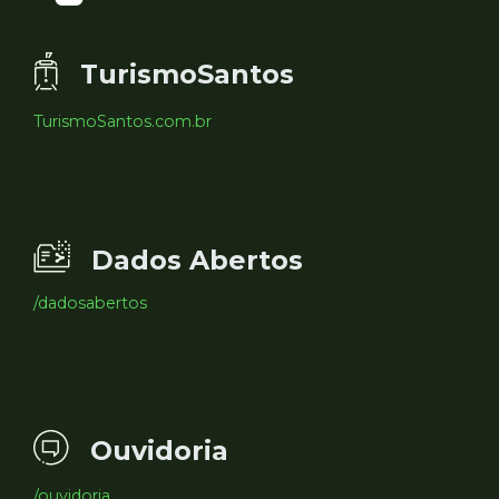
TurismoSantos
TurismoSantos.com.br
Dados Abertos
/dadosabertos
Ouvidoria
/ouvidoria