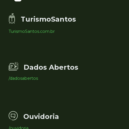
TurismoSantos
TurismoSantos.com.br
Dados Abertos
/dadosabertos
Ouvidoria
/ouvidoria