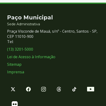
Contato
Paço Municipal
e
Sede Administrativa
Praça Visconde de Mauá, s/nº - Centro, Santos - SP,
Redes
CEP 11010-900
Tel:
Sociais
(13) 3201-5000
Lei de Acesso à Informação
Sitemap
Imprensa