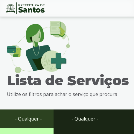
Ir
Conteúdo
para
o
conteúdo
1
Ir
para
o
menu
Lista de Serviços
2
Ir
para
Utilize os filtros para achar o serviço que procura
busca
3
Ir
para
- Qualquer -
- Qualquer -
o
rodapé