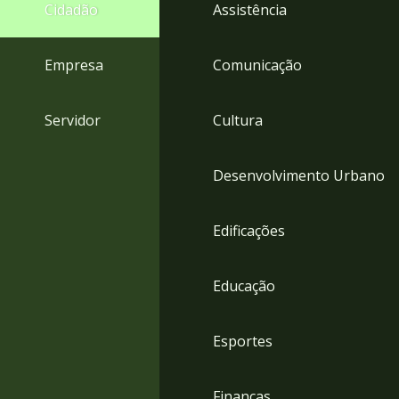
4
Cidadão
Assistência
Acessibilidade
5
Empresa
Comunicação
Servidor
Cultura
Desenvolvimento Urbano
Edificações
Educação
Esportes
Finanças