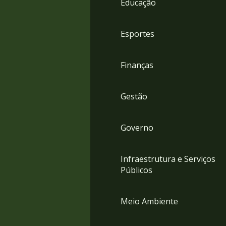
Educação
4
Acessibilidade
5
Esportes
Finanças
Gestão
Governo
Infraestrutura e Serviços
Públicos
Meio Ambiente