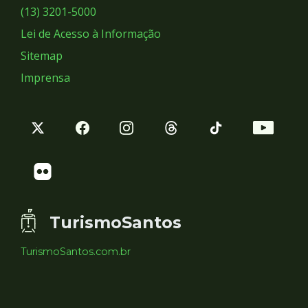
Sociais
(13) 3201-5000
Lei de Acesso à Informação
Sitemap
Imprensa
TurismoSantos
TurismoSantos.com.br