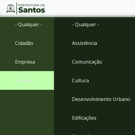
Ir
Conteúdo
- Qualquer -
- Qualquer -
para
o
conteúdo
Cidadão
Assistência
1
Ir
para
Empresa
Comunicação
o
menu
2
Servidor
Cultura
Ir
para
busca
Desenvolvimento Urbano
3
Ir
para
Edificações
o
rodapé