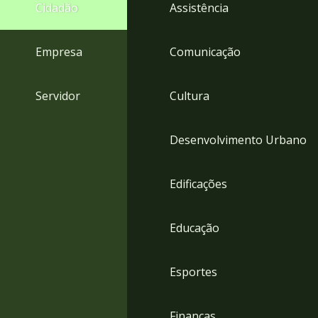
4
Cidadão
Assistência
Acessibilidade
5
Empresa
Comunicação
Servidor
Cultura
Desenvolvimento Urbano
Edificações
Educação
Esportes
Finanças