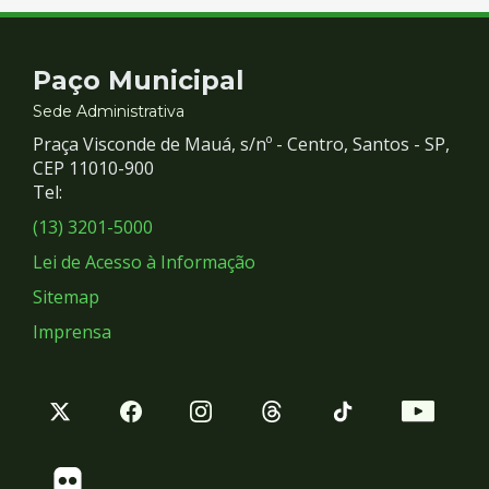
Contato
Paço Municipal
e
Sede Administrativa
Praça Visconde de Mauá, s/nº - Centro, Santos - SP,
Redes
CEP 11010-900
Tel:
Sociais
(13) 3201-5000
Lei de Acesso à Informação
Sitemap
Imprensa