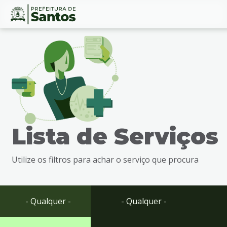
Ir
Conteúdo
para
o
conteúdo
1
Ir
para
o
menu
Lista de Serviços
2
Ir
para
Utilize os filtros para achar o serviço que procura
busca
3
Ir
para
- Qualquer -
- Qualquer -
o
rodapé