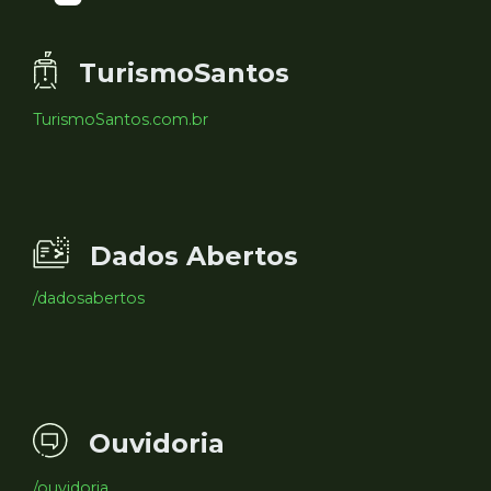
TurismoSantos
TurismoSantos.com.br
Dados Abertos
/dadosabertos
Ouvidoria
/ouvidoria