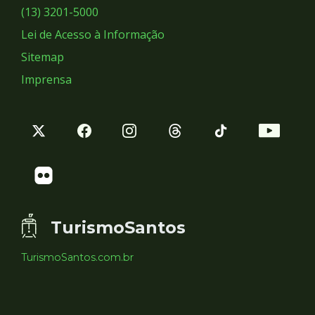
Sociais
(13) 3201-5000
Lei de Acesso à Informação
Sitemap
Imprensa
TurismoSantos
TurismoSantos.com.br