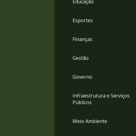
Educação
4
Acessibilidade
5
Esportes
Finanças
Gestão
Governo
Infraestrutura e Serviços
Públicos
Meio Ambiente