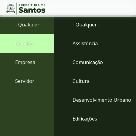
Ir
Conteúdo
- Qualquer -
- Qualquer -
para
o
conteúdo
Cidadão
Assistência
1
Ir
para
Empresa
Comunicação
o
menu
2
Servidor
Cultura
Ir
para
busca
Desenvolvimento Urbano
3
Ir
para
Edificações
o
rodapé