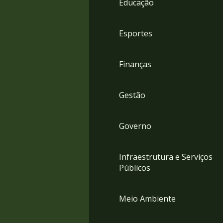
Educação
4
Acessibilidade
5
Esportes
Finanças
Gestão
Governo
Infraestrutura e Serviços
Públicos
Meio Ambiente