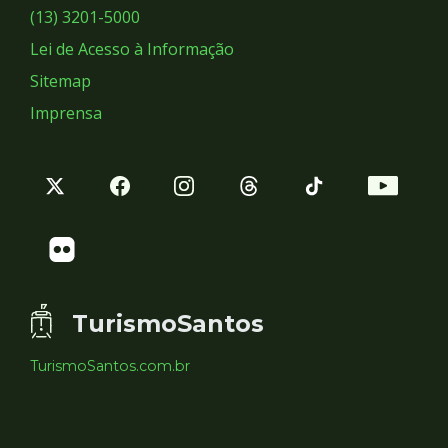
Sociais
(13) 3201-5000
Lei de Acesso à Informação
Sitemap
Imprensa
TurismoSantos
TurismoSantos.com.br