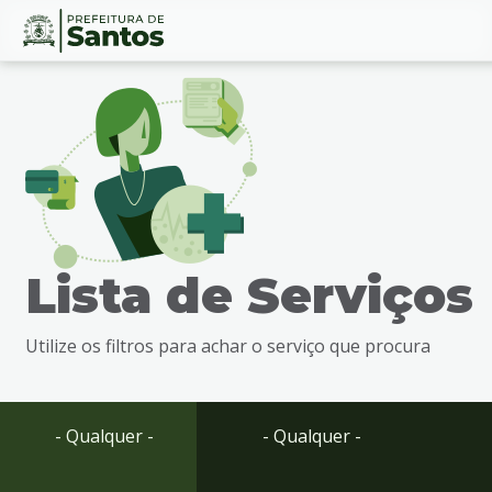
Ir
Conteúdo
para
o
conteúdo
1
Ir
para
o
menu
Lista de Serviços
2
Ir
para
Utilize os filtros para achar o serviço que procura
busca
3
Ir
para
- Qualquer -
- Qualquer -
o
rodapé