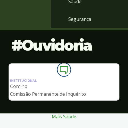
Saúde
Segurança
Ouvidoria
Ilustração
da
INSTITUCIONAL
pagina
Cominq
de
Comissão Permanente de Inquérito
Ouvidoria
Mais Saúde