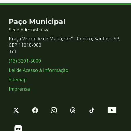
Contato
Paço Municipal
e
Sede Administrativa
Praça Visconde de Mauá, s/nº - Centro, Santos - SP,
Redes
CEP 11010-900
Tel:
Sociais
(13) 3201-5000
Lei de Acesso à Informação
Sitemap
Imprensa