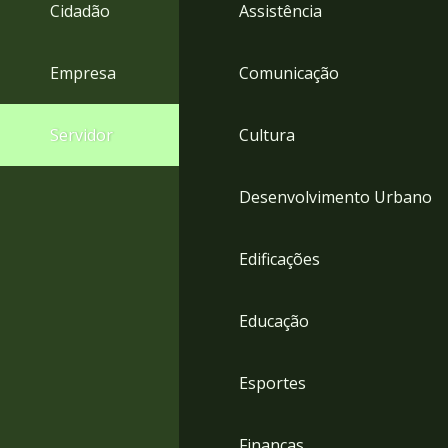
4
Cidadão
Assistência
Acessibilidade
5
Empresa
Comunicação
Servidor
Cultura
Desenvolvimento Urbano
Edificações
Educação
Esportes
Finanças