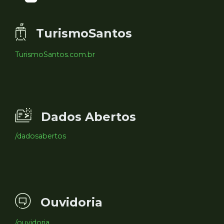
TurismoSantos
TurismoSantos.com.br
Dados Abertos
/dadosabertos
Ouvidoria
/ouvidoria