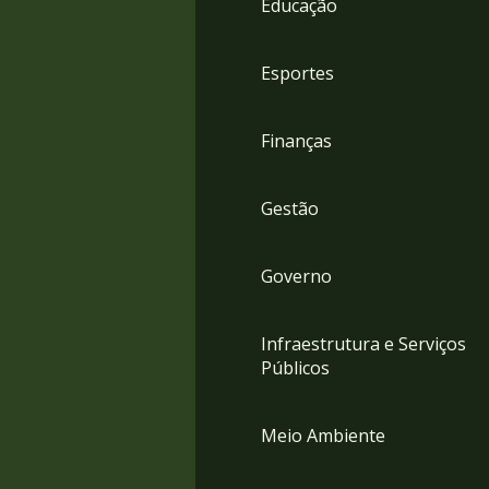
Educação
4
Acessibilidade
5
Esportes
Finanças
Gestão
Governo
Infraestrutura e Serviços
Públicos
Meio Ambiente