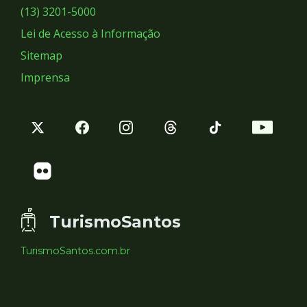
Sociais
(13) 3201-5000
Lei de Acesso à Informação
Sitemap
Imprensa
TurismoSantos
TurismoSantos.com.br