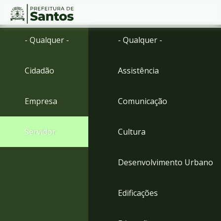
Ir
Conteúdo
- Qualquer -
- Qualquer -
para
o
conteúdo
Cidadão
Assistência
1
Ir
para
Empresa
Comunicação
o
menu
2
Servidor
Cultura
Ir
para
busca
Desenvolvimento Urbano
3
Ir
para
Edificações
o
rodapé