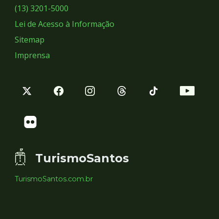
Sociais
(13) 3201-5000
Lei de Acesso à Informação
Sitemap
Imprensa
TurismoSantos
TurismoSantos.com.br