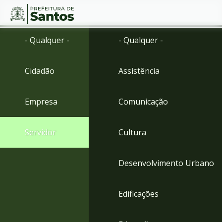
Ir
Conteúdo
- Qualquer -
- Qualquer -
para
o
conteúdo
Cidadão
Assistência
1
Ir
para
Empresa
Comunicação
o
menu
2
Servidor
Cultura
Ir
para
busca
Desenvolvimento Urbano
3
Ir
para
Edificações
o
rodapé