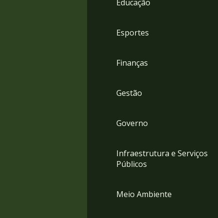
Educação
4
Acessibilidade
5
Esportes
Finanças
Gestão
Governo
Infraestrutura e Serviços
Públicos
Meio Ambiente