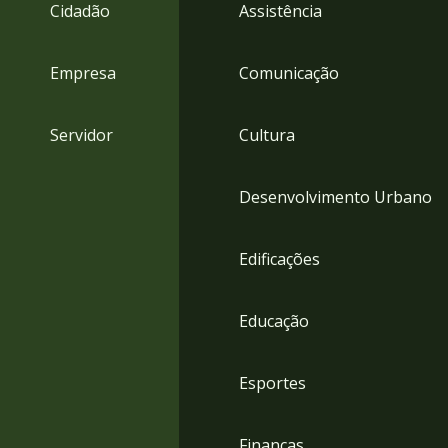
4
Cidadão
Assistência
Acessibilidade
5
Empresa
Comunicação
Servidor
Cultura
Desenvolvimento Urbano
Edificações
Educação
Esportes
Finanças