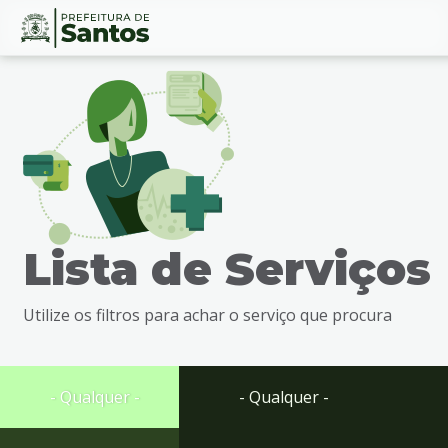
Ir
Conteúdo
para
o
conteúdo
1
Ir
para
o
menu
Lista de Serviços
2
Ir
para
Utilize os filtros para achar o serviço que procura
busca
3
Ir
para
- Qualquer -
- Qualquer -
o
rodapé