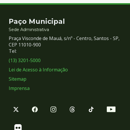
Contato
Paço Municipal
e
Sede Administrativa
Praça Visconde de Mauá, s/nº - Centro, Santos - SP,
Redes
CEP 11010-900
Tel:
Sociais
(13) 3201-5000
Lei de Acesso à Informação
Sitemap
Imprensa