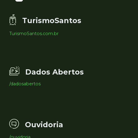
TurismoSantos
TurismoSantos.com.br
Dados Abertos
/dadosabertos
Ouvidoria
/ouvidoria