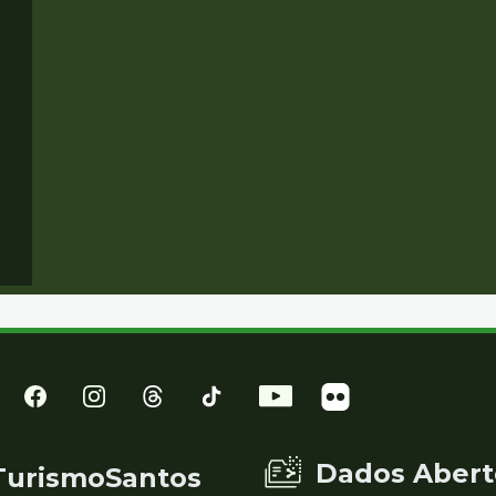
Dados Abert
TurismoSantos