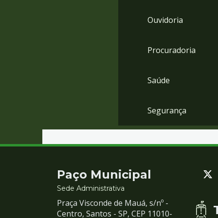
Ouvidoria
Procuradoria
Saúde
Segurança
Contato
Paço Municipal
e
Sede Administrativa
Praça Visconde de Mauá, s/nº -
Redes
Centro, Santos - SP, CEP 11010-