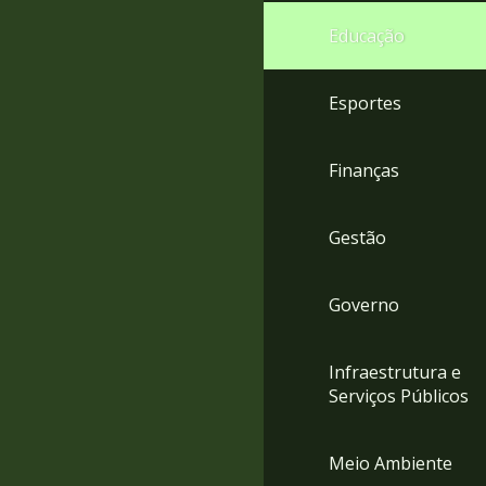
4
Educação
Acessibilidade
5
Esportes
Finanças
Gestão
Governo
Infraestrutura e
Serviços Públicos
Meio Ambiente