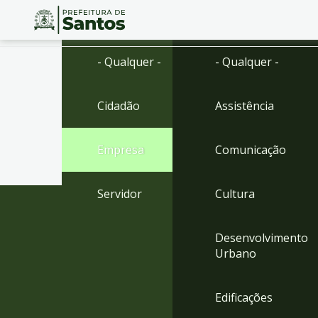
Ir
Conteúdo
- Qualquer -
- Qualquer -
para
o
conteúdo
Cidadão
Assistência
1
Ir
para
Empresa
Comunicação
o
menu
2
Servidor
Cultura
Ir
para
busca
Desenvolvimento
3
Urbano
Ir
para
o
Edificações
rodapé