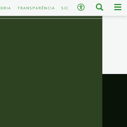
×
Busca
Men
Acessibilidade
ORIA
TRANSPARÊNCIA
SIC
prin
A
−
+
A
↺
Restaurar padrão