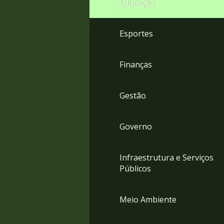
Educação
4
Acessibilidade
5
Esportes
Finanças
Gestão
Governo
Infraestrutura e Serviços
Públicos
Meio Ambiente