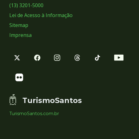
Sociais
(13) 3201-5000
Lei de Acesso à Informação
Sitemap
Imprensa
TurismoSantos
TurismoSantos.com.br