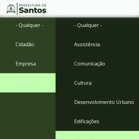
Ir
Conteúdo
- Qualquer -
- Qualquer -
para
o
conteúdo
Cidadão
Assistência
1
Ir
para
Empresa
Comunicação
o
menu
2
Servidor
Cultura
Ir
para
busca
Desenvolvimento Urbano
3
Ir
para
Edificações
o
rodapé