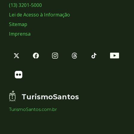
Sociais
(13) 3201-5000
Lei de Acesso à Informação
Sitemap
Imprensa
TurismoSantos
TurismoSantos.com.br