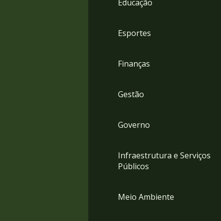
Educação
4
Acessibilidade
5
Esportes
Finanças
Gestão
Governo
Infraestrutura e Serviços
Públicos
Meio Ambiente