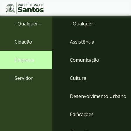
Ir
Conteúdo
- Qualquer -
- Qualquer -
para
o
conteúdo
Cidadão
Assistência
1
Ir
para
Empresa
Comunicação
o
menu
2
Servidor
Cultura
Ir
para
busca
Desenvolvimento Urbano
3
Ir
para
Edificações
o
rodapé