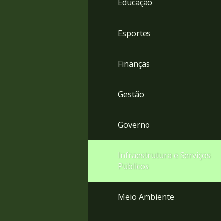
Educação
4
Acessibilidade
5
Esportes
Finanças
Gestão
Governo
Infraestrutura e Serviços
Públicos
Meio Ambiente