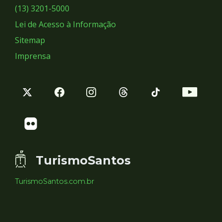
Sociais
(13) 3201-5000
Lei de Acesso à Informação
Sitemap
Imprensa
TurismoSantos
TurismoSantos.com.br