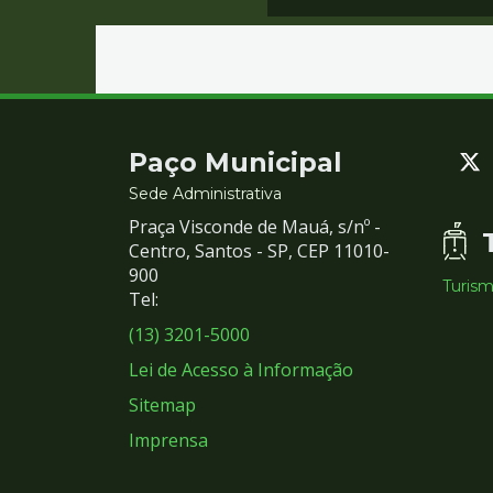
Contato
Paço Municipal
e
Sede Administrativa
Praça Visconde de Mauá, s/nº -
Redes
Centro, Santos - SP, CEP 11010-
900
Turis
Sociais
Tel:
(13) 3201-5000
Lei de Acesso à Informação
Sitemap
Imprensa