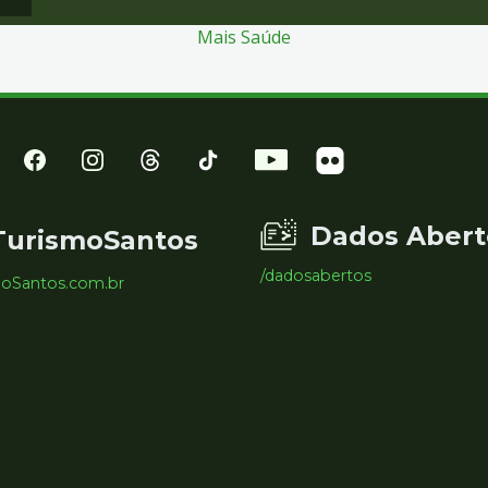
Mais Saúde
Dados Abert
TurismoSantos
/dadosabertos
moSantos.com.br