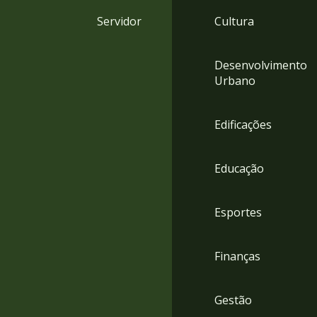
4
Servidor
Cultura
Acessibilidade
5
Desenvolvimento
Urbano
Edificações
Educação
Esportes
Finanças
Gestão