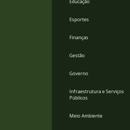
Educação
4
Acessibilidade
5
Esportes
Finanças
Gestão
Governo
Infraestrutura e Serviços
Públicos
Meio Ambiente