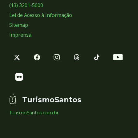
Sociais
(13) 3201-5000
Lei de Acesso à Informação
Sitemap
Imprensa
TurismoSantos
TurismoSantos.com.br