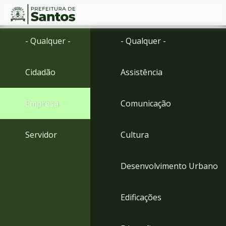
Ir
Conteúdo
- Qualquer -
- Qualquer -
para
o
conteúdo
Cidadão
Assistência
1
Ir
para
Empresa
Comunicação
o
menu
2
Servidor
Cultura
Ir
para
busca
Desenvolvimento Urbano
3
Ir
para
Edificações
o
rodapé