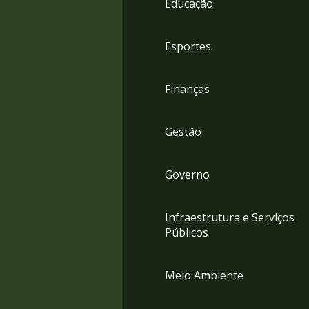
Educação
4
Acessibilidade
5
Esportes
Finanças
Gestão
Governo
Infraestrutura e Serviços
Públicos
Meio Ambiente