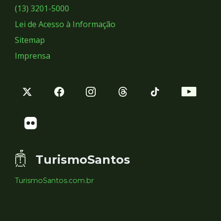
Sociais
(13) 3201-5000
Lei de Acesso à Informação
Sitemap
Imprensa
TurismoSantos
TurismoSantos.com.br