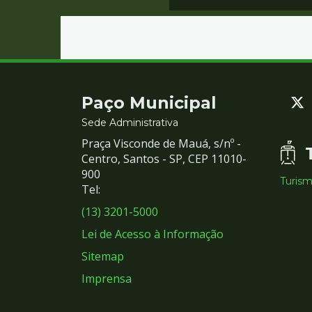
Contato
Paço Municipal
e
Sede Administrativa
Praça Visconde de Mauá, s/nº -
Redes
Centro, Santos - SP, CEP 11010-
900
Turis
Sociais
Tel:
(13) 3201-5000
Lei de Acesso à Informação
Sitemap
Imprensa