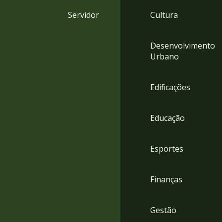
4
Servidor
Cultura
Acessibilidade
5
Desenvolvimento
Urbano
Edificações
Educação
Esportes
Finanças
Gestão