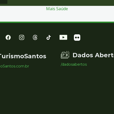
Mais Saúde
Dados Abert
TurismoSantos
/dadosabertos
moSantos.com.br