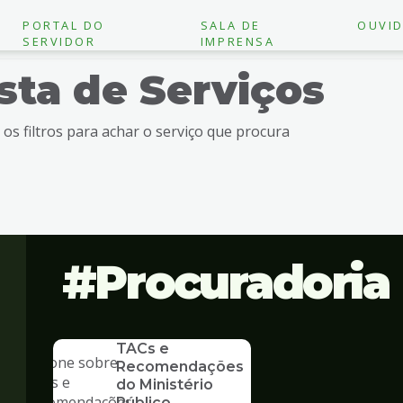
PORTAL DO
SALA DE
OUVID
SERVIDOR
IMPRENSA
ista de Serviços
e os filtros para achar o serviço que procura
Procuradoria
SERVICO
TACs e
Recomendações
do Ministério
Público