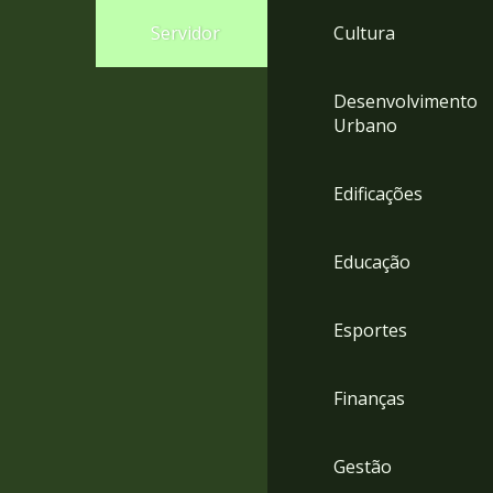
4
Servidor
Cultura
Acessibilidade
5
Desenvolvimento
Urbano
Edificações
Educação
Esportes
Finanças
Gestão