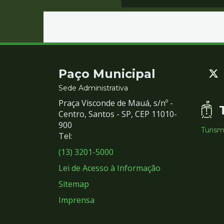
Contato
Paço Municipal
e
Sede Administrativa
Praça Visconde de Mauá, s/nº -
Redes
Centro, Santos - SP, CEP 11010-
900
Turis
Sociais
Tel:
(13) 3201-5000
Lei de Acesso à Informação
Sitemap
Imprensa