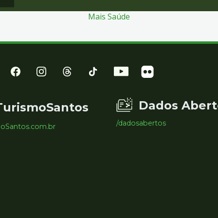
Mais Saúde
Dados Abert
TurismoSantos
/dadosabertos
moSantos.com.br