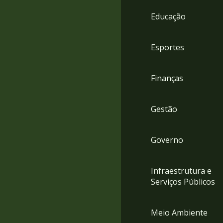
4
Educação
Acessibilidade
5
Esportes
Finanças
Gestão
Governo
Infraestrutura e
Serviços Públicos
Meio Ambiente