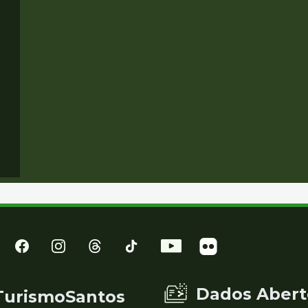
Dados Abert
TurismoSantos