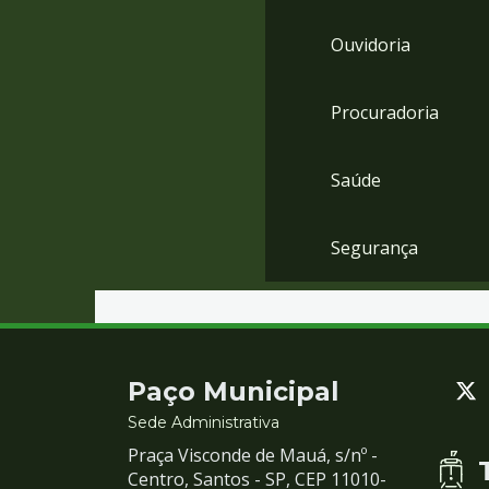
Ouvidoria
Procuradoria
Saúde
Segurança
Contato
Paço Municipal
e
Sede Administrativa
Praça Visconde de Mauá, s/nº -
Redes
Centro, Santos - SP, CEP 11010-