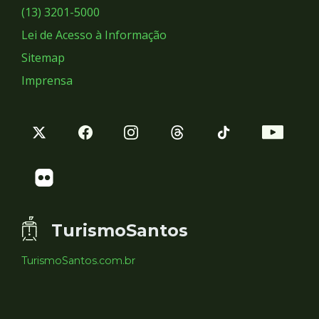
Sociais
(13) 3201-5000
Lei de Acesso à Informação
Sitemap
Imprensa
TurismoSantos
TurismoSantos.com.br