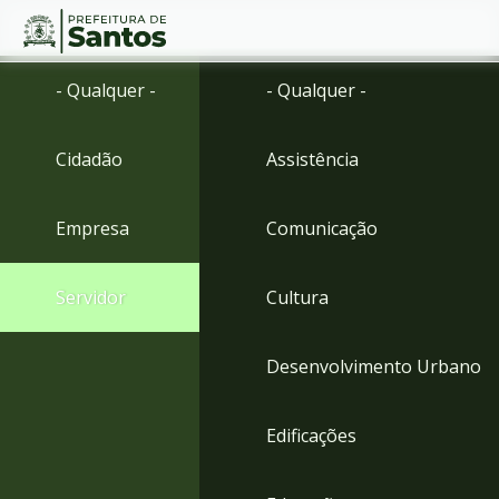
Ir
Conteúdo
- Qualquer -
- Qualquer -
para
o
conteúdo
Cidadão
Assistência
1
Ir
para
Empresa
Comunicação
o
menu
2
Servidor
Cultura
Ir
para
busca
Desenvolvimento Urbano
3
Ir
para
Edificações
o
rodapé