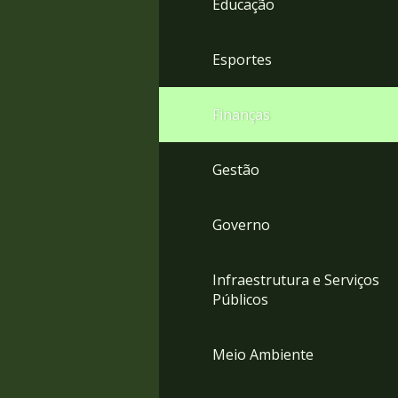
Educação
4
Acessibilidade
5
Esportes
Finanças
Gestão
Governo
Infraestrutura e Serviços
Públicos
Meio Ambiente