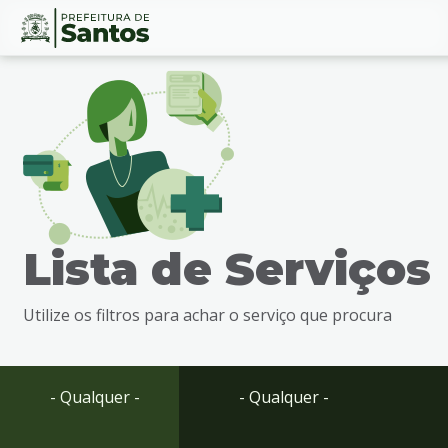
Ir
Conteúdo
para
o
conteúdo
1
Ir
para
o
menu
Lista de Serviços
2
Ir
para
Utilize os filtros para achar o serviço que procura
busca
3
Ir
para
- Qualquer -
- Qualquer -
o
rodapé