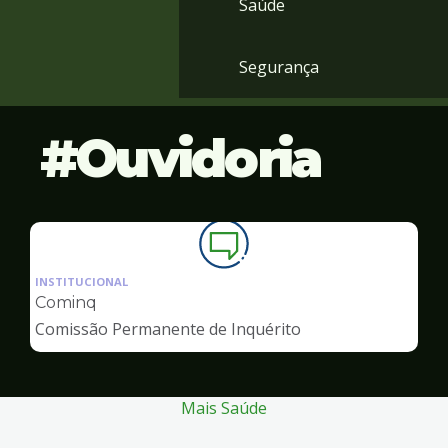
Saúde
Segurança
Ouvidoria
Ilustração
da
INSTITUCIONAL
pagina
Cominq
de
Comissão Permanente de Inquérito
Ouvidoria
Mais Saúde