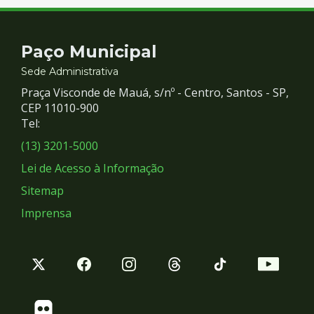
Contato
Paço Municipal
e
Sede Administrativa
Praça Visconde de Mauá, s/nº - Centro, Santos - SP,
Redes
CEP 11010-900
Tel:
Sociais
(13) 3201-5000
Lei de Acesso à Informação
Sitemap
Imprensa