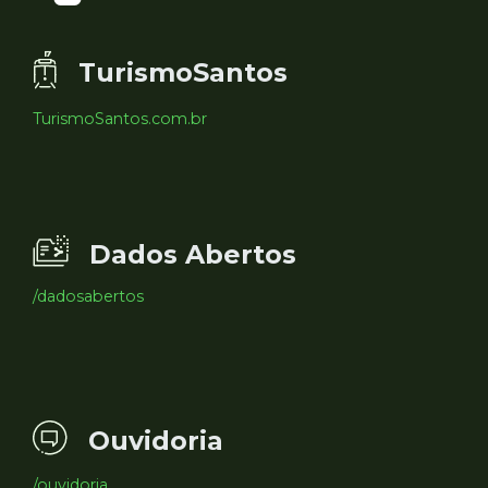
TurismoSantos
TurismoSantos.com.br
Dados Abertos
/dadosabertos
Ouvidoria
/ouvidoria