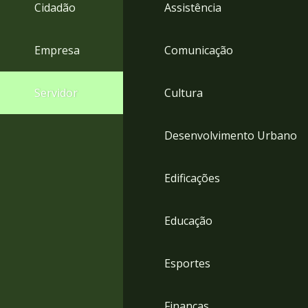
4
Cidadão
Assistência
Acessibilidade
5
Empresa
Comunicação
Servidor
Cultura
Desenvolvimento Urbano
Edificações
Educação
Esportes
Finanças