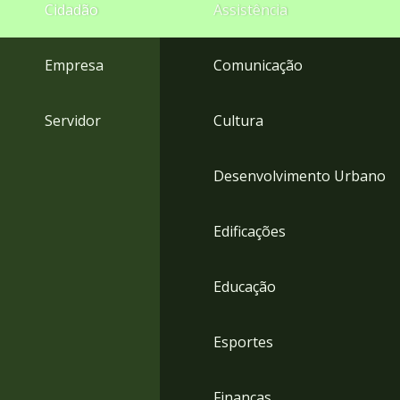
4
Cidadão
Assistência
Acessibilidade
5
Empresa
Comunicação
Servidor
Cultura
Desenvolvimento Urbano
Edificações
Educação
Esportes
Finanças