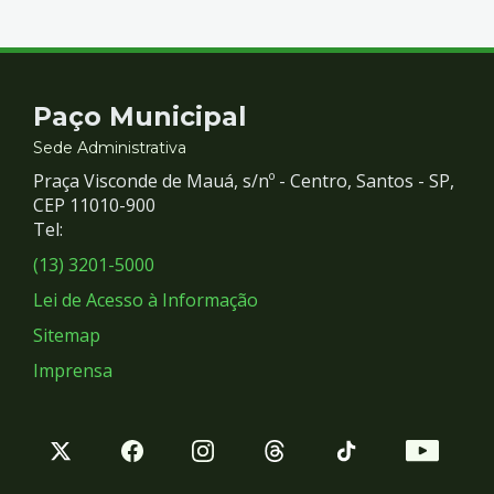
Contato
Paço Municipal
e
Sede Administrativa
Praça Visconde de Mauá, s/nº - Centro, Santos - SP,
Redes
CEP 11010-900
Tel:
Sociais
(13) 3201-5000
Lei de Acesso à Informação
Sitemap
Imprensa