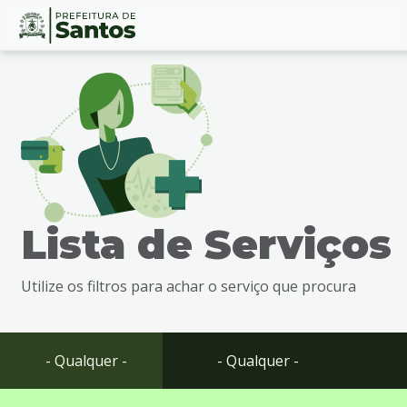
Ir
Conteúdo
para
o
conteúdo
1
Ir
para
o
menu
Lista de Serviços
2
Ir
para
Utilize os filtros para achar o serviço que procura
busca
3
Ir
para
- Qualquer -
- Qualquer -
o
rodapé