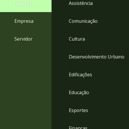
4
Cidadão
Assistência
Acessibilidade
5
Empresa
Comunicação
Servidor
Cultura
Desenvolvimento Urbano
Edificações
Educação
Esportes
Finanças