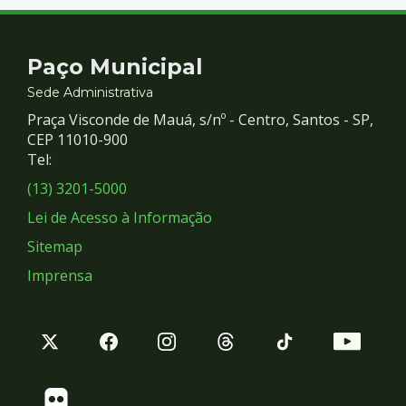
Contato
Paço Municipal
e
Sede Administrativa
Praça Visconde de Mauá, s/nº - Centro, Santos - SP,
Redes
CEP 11010-900
Tel:
Sociais
(13) 3201-5000
Lei de Acesso à Informação
Sitemap
Imprensa