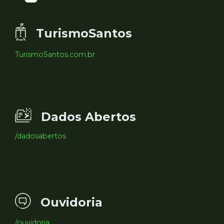
TurismoSantos
TurismoSantos.com.br
Dados Abertos
/dadosabertos
Ouvidoria
/ouvidoria