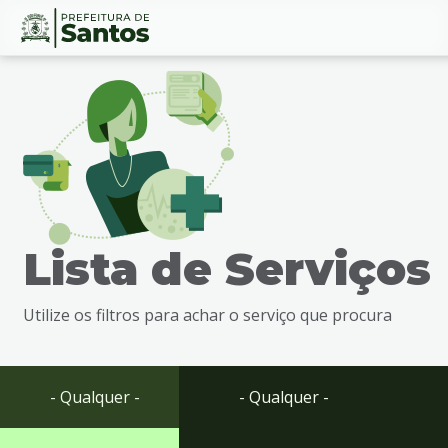
Ir
Conteúdo
para
o
conteúdo
1
Ir
para
o
menu
Lista de Serviços
2
Ir
para
Utilize os filtros para achar o serviço que procura
busca
3
Ir
para
- Qualquer -
- Qualquer -
o
rodapé