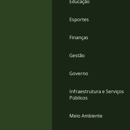
Educação
4
Acessibilidade
5
Esportes
Finanças
Gestão
Governo
Infraestrutura e Serviços
Públicos
Meio Ambiente