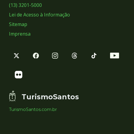
Sociais
(13) 3201-5000
Lei de Acesso à Informação
Sitemap
Imprensa
TurismoSantos
TurismoSantos.com.br