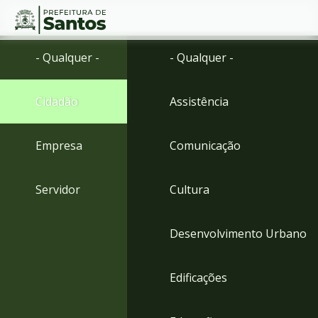
Ir
Conteúdo
- Qualquer -
- Qualquer -
para
o
conteúdo
Cidadão
Assistência
1
Ir
para
Empresa
Comunicação
o
menu
2
Servidor
Cultura
Ir
para
busca
Desenvolvimento Urbano
3
Ir
para
Edificações
o
rodapé