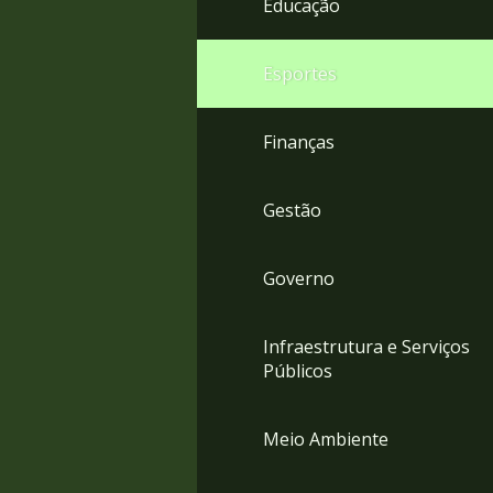
Educação
4
Acessibilidade
5
Esportes
Finanças
Gestão
Governo
Infraestrutura e Serviços
Públicos
Meio Ambiente