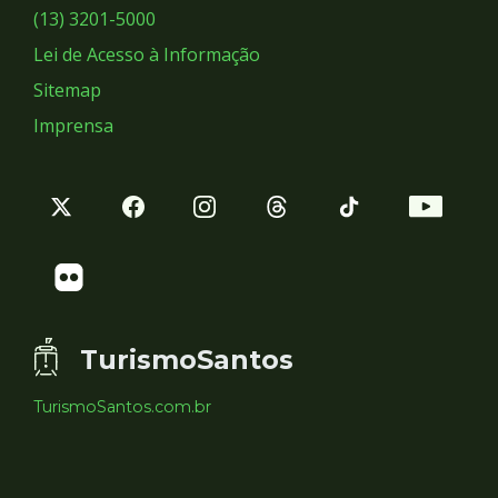
Sociais
(13) 3201-5000
Lei de Acesso à Informação
Sitemap
Imprensa
TurismoSantos
TurismoSantos.com.br