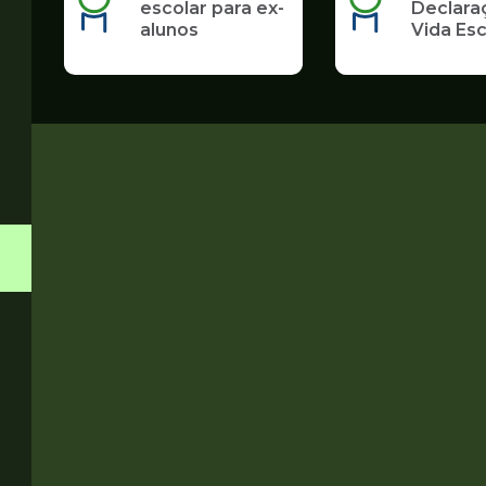
escolar para ex-
Declara
alunos
Vida Esc