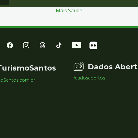
Mais Saúde
Dados Abert
TurismoSantos
/dadosabertos
moSantos.com.br