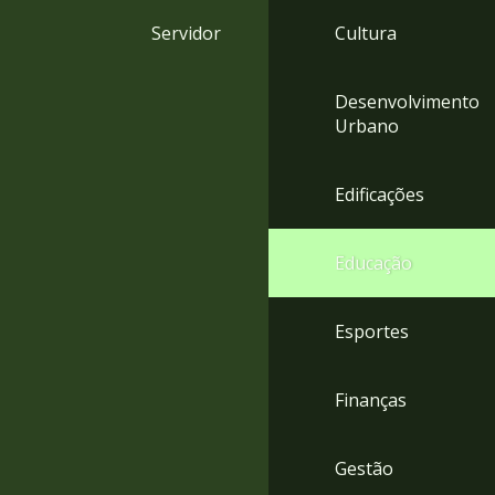
4
Servidor
Cultura
Acessibilidade
5
Desenvolvimento
Urbano
Edificações
Educação
Esportes
Finanças
Gestão