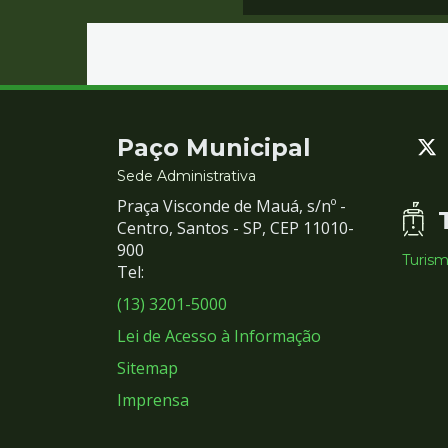
Contato
Paço Municipal
e
Sede Administrativa
Praça Visconde de Mauá, s/nº -
Redes
Centro, Santos - SP, CEP 11010-
900
Turis
Sociais
Tel:
(13) 3201-5000
Lei de Acesso à Informação
Sitemap
Imprensa