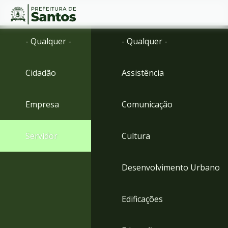
Ir
Conteúdo
- Qualquer -
- Qualquer -
para
o
conteúdo
Cidadão
Assistência
1
Ir
para
Empresa
Comunicação
o
menu
2
Servidor
Cultura
Ir
para
busca
Desenvolvimento Urbano
3
Ir
para
Edificações
o
rodapé