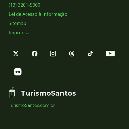
Sociais
(13) 3201-5000
Lei de Acesso à Informação
Sitemap
Imprensa
TurismoSantos
TurismoSantos.com.br