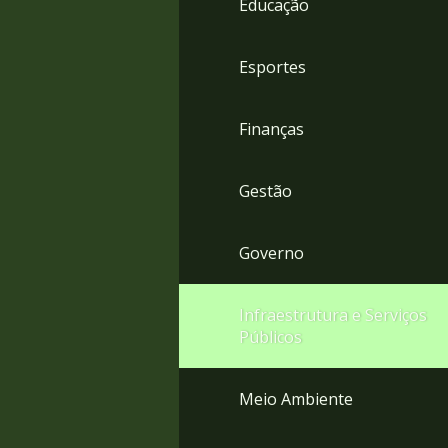
Educação
4
Acessibilidade
5
Esportes
Finanças
Gestão
Governo
Infraestrutura e Serviços
Públicos
Meio Ambiente