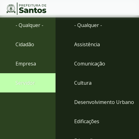
Ir
Conteúdo
- Qualquer -
- Qualquer -
para
o
conteúdo
Cidadão
Assistência
1
Ir
para
Empresa
Comunicação
o
menu
2
Servidor
Cultura
Ir
para
busca
Desenvolvimento Urbano
3
Ir
para
Edificações
o
rodapé