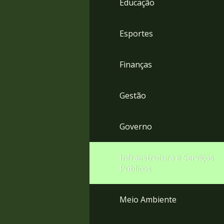
Educação
4
Acessibilidade
5
Esportes
Finanças
Gestão
Governo
Infraestrutura e Serviços
Públicos
Meio Ambiente