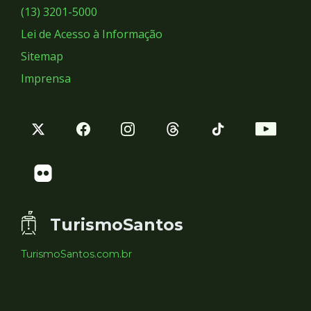
Sociais
(13) 3201-5000
Lei de Acesso à Informação
Sitemap
Imprensa
TurismoSantos
TurismoSantos.com.br