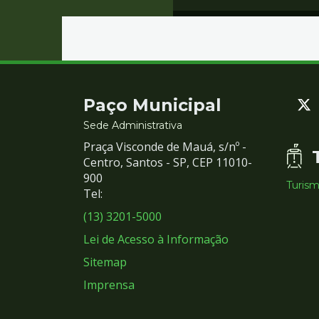
Contato
Paço Municipal
e
Sede Administrativa
Praça Visconde de Mauá, s/nº -
Redes
Centro, Santos - SP, CEP 11010-
900
Turis
Sociais
Tel:
(13) 3201-5000
Lei de Acesso à Informação
Sitemap
Imprensa