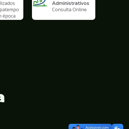
lizados
Administrativos
upatempo
Consulta Online
m época
emia
a