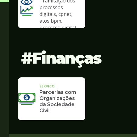
Tramitação dos
processos
digitais, cpnet,
atos bpm,
processo digital
Finanças
SERVICO
Parcerias com
Organizações
da Sociedade
Civil