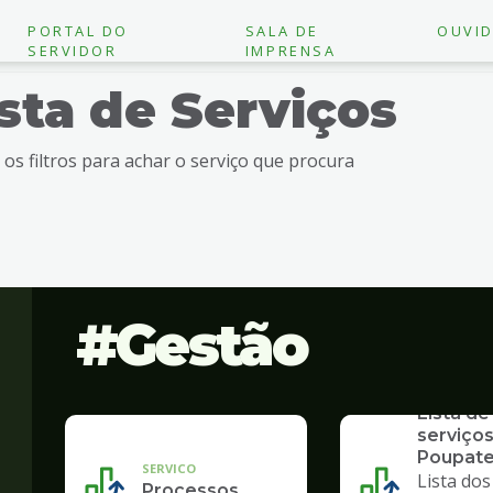
PORTAL DO
SALA DE
OUVID
SERVIDOR
IMPRENSA
ista de Serviços
e os filtros para achar o serviço que procura
Gestão
SERVICO
Lista de
serviços
Poupat
SERVICO
Lista dos
Processos