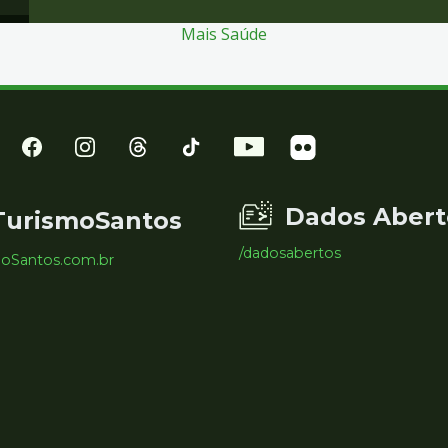
Mais Saúde
Dados Abert
TurismoSantos
/dadosabertos
moSantos.com.br