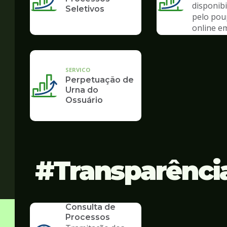
disponibi
Seletivos
pelo po
online e
de pand
SERVICO
Perpetuação de
Urna do
Ossuário
Transparênci
SERVICO
Consulta de
Processos