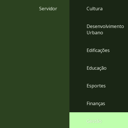
4
Servidor
Cultura
Acessibilidade
5
Desenvolvimento
Urbano
Edificações
Educação
Esportes
Finanças
Gestão