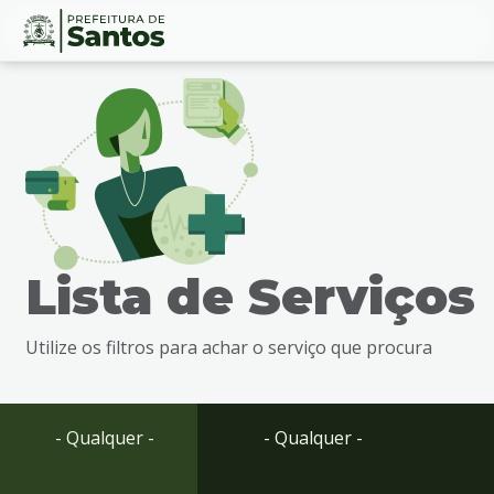
Ir
Conteúdo
para
o
conteúdo
1
Ir
para
o
menu
Lista de Serviços
2
Ir
para
Utilize os filtros para achar o serviço que procura
busca
3
Ir
para
- Qualquer -
- Qualquer -
o
rodapé