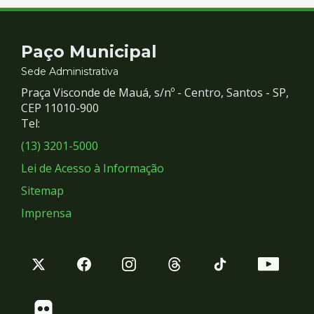
Contato
Paço Municipal
e
Sede Administrativa
Praça Visconde de Mauá, s/nº - Centro, Santos - SP,
Redes
CEP 11010-900
Tel:
Sociais
(13) 3201-5000
Lei de Acesso à Informação
Sitemap
Imprensa