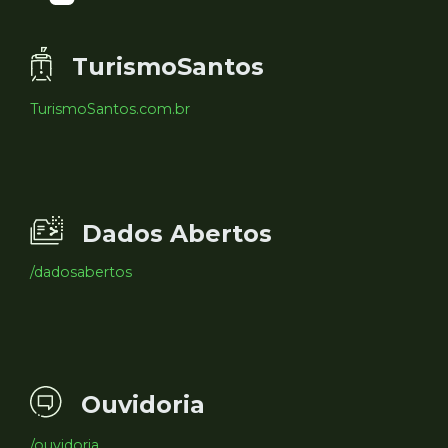
TurismoSantos
TurismoSantos.com.br
Dados Abertos
/dadosabertos
Ouvidoria
/ouvidoria