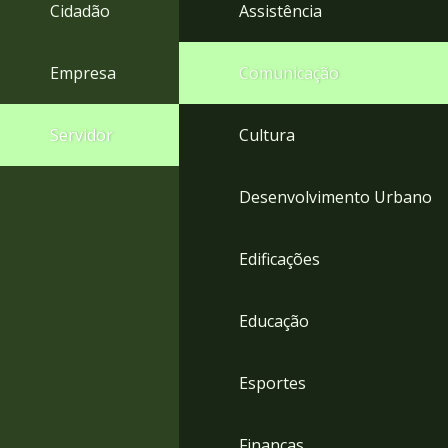
4
Cidadão
Assistência
Acessibilidade
5
Empresa
Comunicação
Servidor
Cultura
Desenvolvimento Urbano
Edificações
Educação
Esportes
Finanças