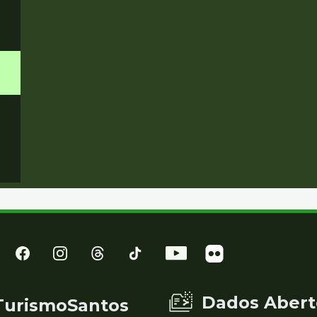
Dados Abert
TurismoSantos