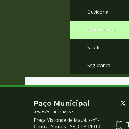
Ouvidoria
Procuradoria
Saúde
Segurança
Contato
Paço Municipal
e
Sede Administrativa
Praça Visconde de Mauá, s/nº -
Redes
Centro, Santos - SP, CEP 11010-