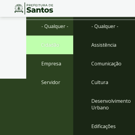
Ir
Conteúdo
- Qualquer -
- Qualquer -
para
o
conteúdo
Cidadão
Assistência
1
Ir
para
Empresa
Comunicação
o
menu
2
Servidor
Cultura
Ir
para
busca
Desenvolvimento
3
Urbano
Ir
para
o
Edificações
rodapé