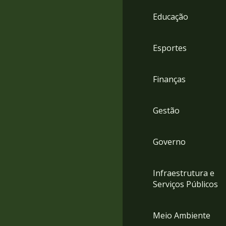
4
Educação
Acessibilidade
5
Esportes
Finanças
Gestão
Governo
Infraestrutura e
Serviços Públicos
Meio Ambiente