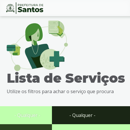
Ir
Conteúdo
para
o
conteúdo
1
Ir
para
o
menu
Lista de Serviços
2
Ir
para
Utilize os filtros para achar o serviço que procura
busca
3
Ir
para
- Qualquer -
- Qualquer -
o
rodapé