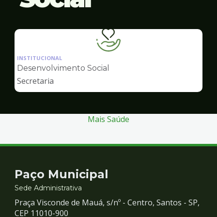
Ilustração
da
INSTITUCIONAL
pagina
Desenvolvimento Social
de
Secretaria
Desenvolvimento
Social
Mais Saúde
Contato
Paço Municipal
e
Sede Administrativa
Praça Visconde de Mauá, s/nº - Centro, Santos - SP,
Redes
CEP 11010-900