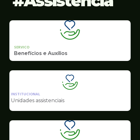
Assistência
SERVICO
Benefícios e Auxílios
Ilustração
da
INSTITUCIONAL
pagina
Unidades assistenciais
de
Assistência