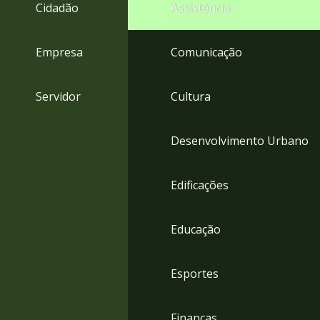
4
Cidadão
Assistência
Acessibilidade
5
Empresa
Comunicação
Servidor
Cultura
Desenvolvimento Urbano
Edificações
Educação
Esportes
Finanças