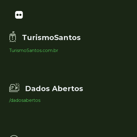
TurismoSantos
TurismoSantos.com.br
Dados Abertos
/dadosabertos