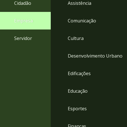
4
Cidadão
Assistência
Acessibilidade
5
Empresa
Comunicação
Servidor
Cultura
Desenvolvimento Urbano
Edificações
Educação
Esportes
Finanças