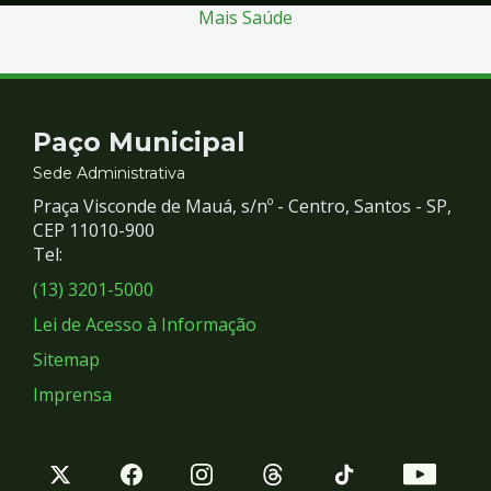
Mais Saúde
Contato
Paço Municipal
e
Sede Administrativa
Praça Visconde de Mauá, s/nº - Centro, Santos - SP,
Redes
CEP 11010-900
Tel:
Sociais
(13) 3201-5000
Lei de Acesso à Informação
Sitemap
Imprensa