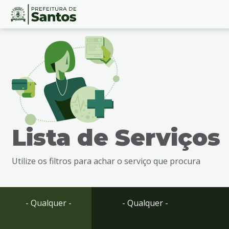
Ir
Conteúdo
para
o
conteúdo
1
Ir
para
o
menu
Lista de Serviços
2
Ir
para
Utilize os filtros para achar o serviço que procura
busca
3
Ir
para
- Qualquer -
- Qualquer -
o
rodapé