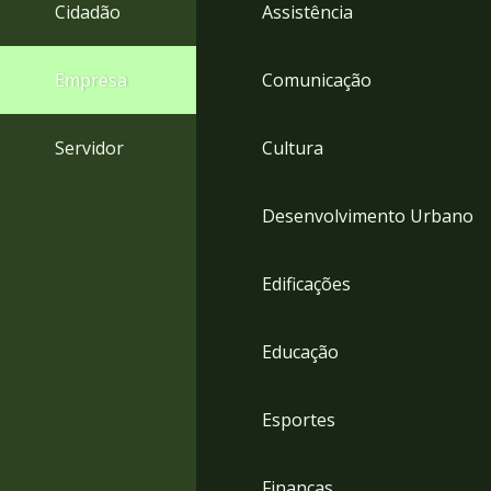
4
Cidadão
Assistência
Acessibilidade
5
Empresa
Comunicação
Servidor
Cultura
Desenvolvimento Urbano
Edificações
Educação
Esportes
Finanças