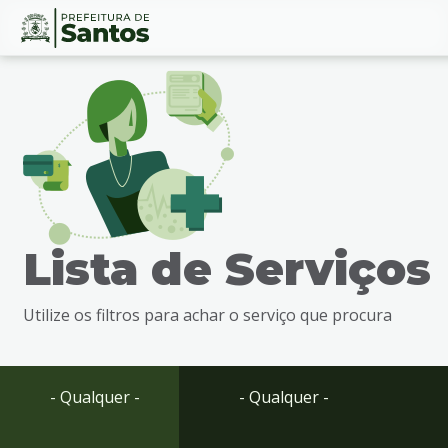
Ir
Conteúdo
para
o
conteúdo
1
Ir
para
o
menu
Lista de Serviços
2
Ir
para
Utilize os filtros para achar o serviço que procura
busca
3
Ir
para
- Qualquer -
- Qualquer -
o
rodapé