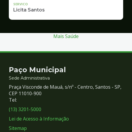
SERVICO
Licita Santos
Mais Saúde
Contato
Paço Municipal
e
Sede Administrativa
Praça Visconde de Mauá, s/nº - Centro, Santos - SP,
Redes
CEP 11010-900
Tel:
Sociais
(13) 3201-5000
Lei de Acesso à Informação
Sitemap