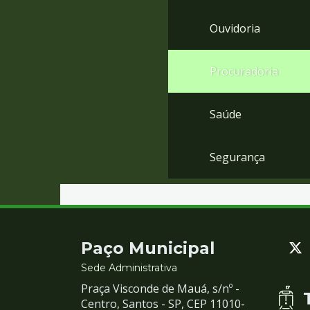
Ouvidoria
Procuradoria
Saúde
Segurança
Contato
Paço Municipal
e
Sede Administrativa
Praça Visconde de Mauá, s/nº -
Redes
Centro, Santos - SP, CEP 11010-