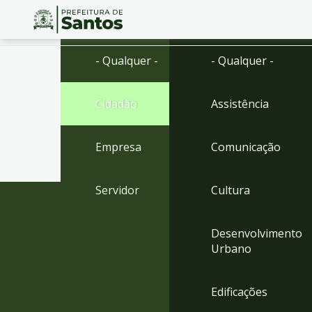
Ir
Conteúdo
- Qualquer -
- Qualquer -
para
o
conteúdo
Cidadão
Assistência
1
Ir
para
Empresa
Comunicação
o
menu
2
Servidor
Cultura
Ir
para
busca
Desenvolvimento
3
Urbano
Ir
para
o
Edificações
rodapé