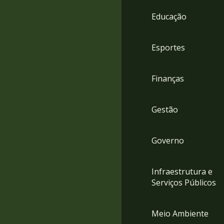
4
Educação
Acessibilidade
5
Esportes
Finanças
Gestão
Governo
Infraestrutura e
Serviços Públicos
Meio Ambiente