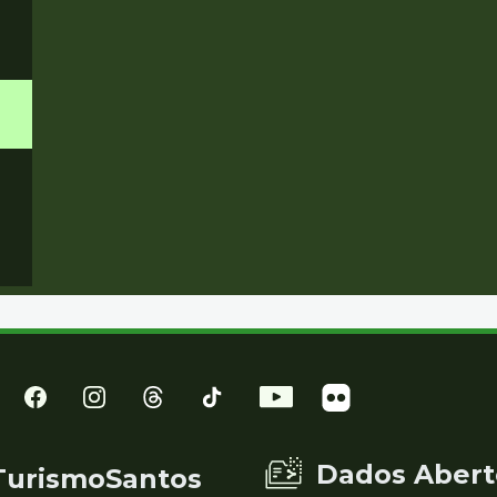
Dados Abert
TurismoSantos