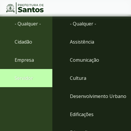
Ir
Conteúdo
- Qualquer -
- Qualquer -
para
o
conteúdo
Cidadão
Assistência
1
Ir
para
Empresa
Comunicação
o
menu
2
Servidor
Cultura
Ir
para
busca
Desenvolvimento Urbano
3
Ir
para
Edificações
o
rodapé