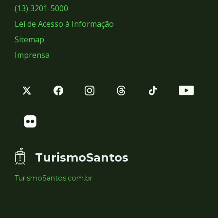
Sociais
(13) 3201-5000
Lei de Acesso à Informação
Sitemap
Imprensa
TurismoSantos
TurismoSantos.com.br