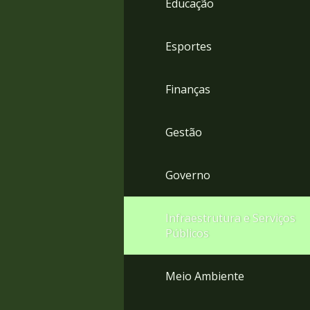
Educação
4
Acessibilidade
5
Esportes
Finanças
Gestão
Governo
Infraestrutura e Serviços
Públicos
Meio Ambiente